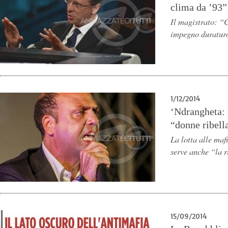
clima da ’93”
Il magistrato: “C
impegno duraturo
1/12/2014
‘Ndrangheta: 
“donne ribella
La lotta alle maf
serve anche “la r
15/09/2014