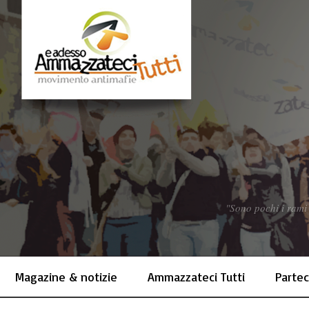
"Sono pochi i rami 
Magazine & notizie
Ammazzateci Tutti
Partec