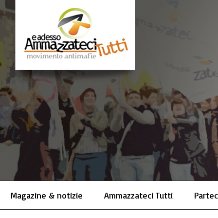
Magazine & notizie
Ammazzateci Tutti
Partec