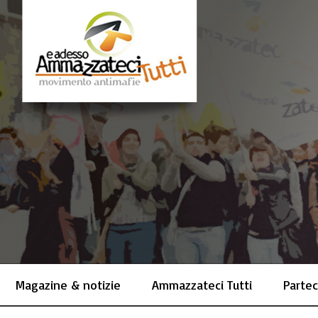
Magazine & notizie
Ammazzateci Tutti
Partec