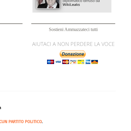
Sostieni Ammazzateci tutti
AIUTACI A NON PERDERE LA VOCE
a
CUN PARTITO POLITICO
.