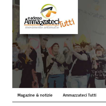
"Un'afferm
che la l
Magazine & notizie
Ammazzateci Tutti