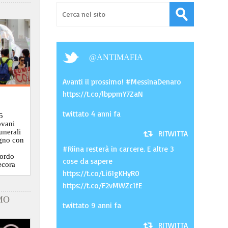
@
ANTIMAFIA
Avanti il prossimo! #MessinaDenaro
https://t.co/lbppmY7ZaN
twittato 4 anni fa
5
ovani
funerali
RITWITTA
ugno con
#Riina resterà in carcere. E altre 3
cordo
cose da sapere
ecora
https://t.co/Li61gKHyR0
https://t.co/F2vMWZc1fE
MO
twittato 9 anni fa
RITWITTA