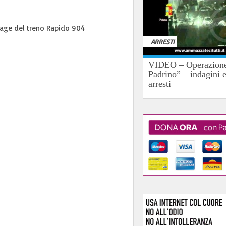
trage del treno Rapido 904
ARRESTI
VIDEO – Operazione
Padrino” – indagini 
arresti