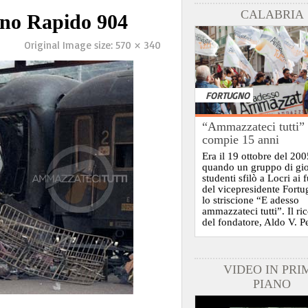
CALABRIA
eno Rapido 904
Original Image size:
570 × 340
FORTUGNO
“Ammazzateci tutti”
compie 15 anni
Era il 19 ottobre del 200
quando un gruppo di gi
studenti sfilò a Locri ai 
del vicepresidente Fort
lo striscione “E adesso
ammazzateci tutti”. Il ri
del fondatore, Aldo V. P
VIDEO IN PRI
PIANO