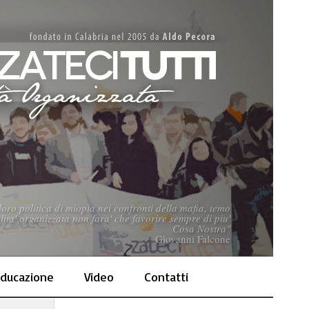
loro politica di miopia nei confronti della mafia, temo
lita' organizzata non fara' che favorire sempre di piu'
Cosa Nostra"
Giovanni Falcone
ducazione
Video
Contatti