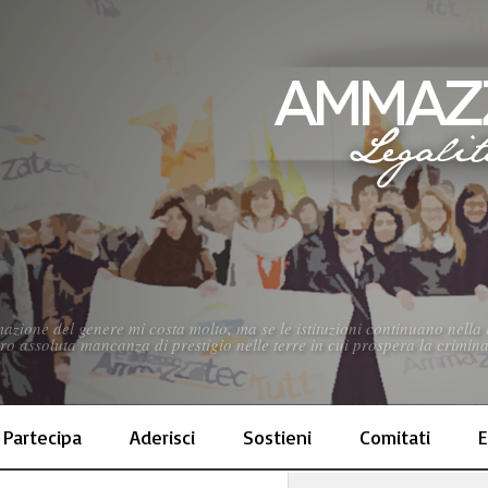
azione del genere mi costa molto, ma se le istituzioni continuano nella 
oro assoluta mancanza di prestigio nelle terre in cui prospera la crimina
Partecipa
Aderisci
Sostieni
Comitati
E