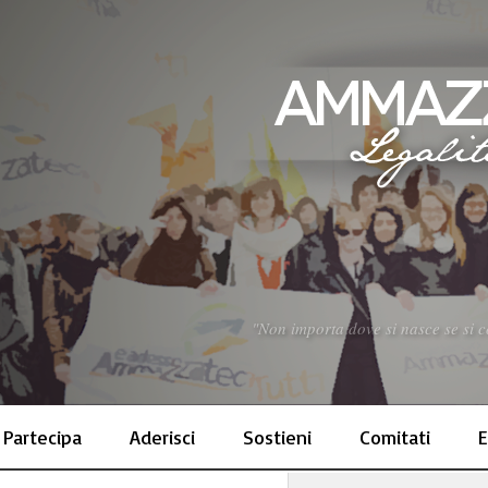
"Non importa dove si nasce se si co
Partecipa
Aderisci
Sostieni
Comitati
E