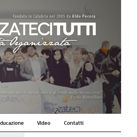
mbatte per le stesse idee e si crede nelle stesse cose"
Paolo Borsellino
ducazione
Video
Contatti