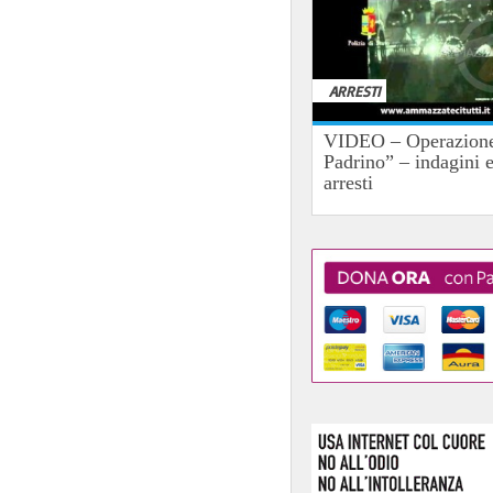
ARRESTI
VIDEO – Operazione
Padrino” – indagini 
arresti