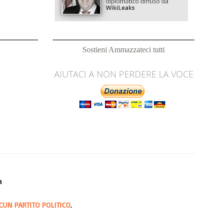
Sostieni Ammazzateci tutti
AIUTACI A NON PERDERE LA VOCE
a
CUN PARTITO POLITICO
.