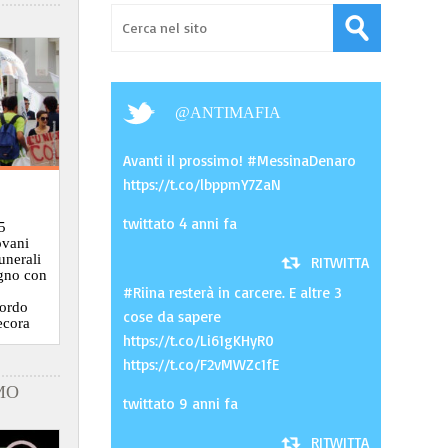
@
ANTIMAFIA
Avanti il prossimo! #MessinaDenaro
https://t.co/lbppmY7ZaN
twittato 4 anni fa
5
ovani
funerali
RITWITTA
ugno con
#Riina resterà in carcere. E altre 3
cordo
cose da sapere
ecora
https://t.co/Li61gKHyR0
https://t.co/F2vMWZc1fE
MO
twittato 9 anni fa
RITWITTA