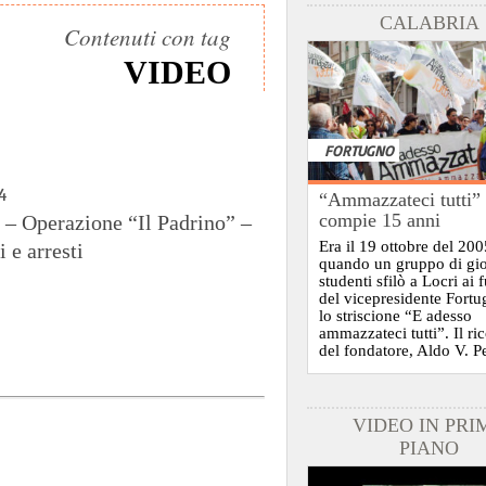
CALABRIA
Contenuti con tag
VIDEO
FORTUGNO
4
“Ammazzateci tutti”
compie 15 anni
– Operazione “Il Padrino” –
Era il 19 ottobre del 200
i e arresti
quando un gruppo di gi
studenti sfilò a Locri ai 
del vicepresidente Fort
lo striscione “E adesso
ammazzateci tutti”. Il ri
del fondatore, Aldo V. P
VIDEO IN PRI
PIANO