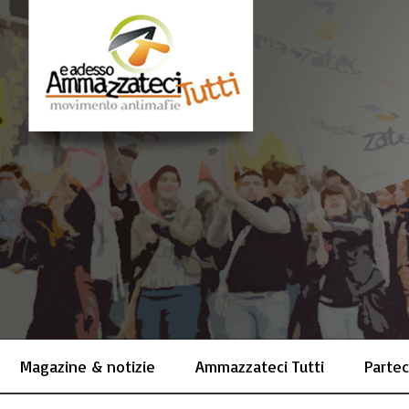
Magazine & notizie
Ammazzateci Tutti
Partec