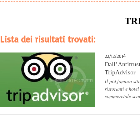
TR
Lista dei risultati trovati:
22/12/2014
Dall’Antitrus
TripAdvisor
Il più famoso sito
ristoranti e hote
commerciale scor