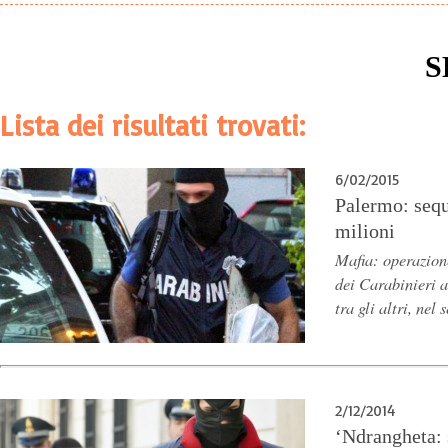
S
Lista dei risultati trovati:
6/02/2015
Palermo: sequ
milioni
Mafia: operazion
dei Carabinieri a
tra gli altri, nel
2/12/2014
‘Ndrangheta: 