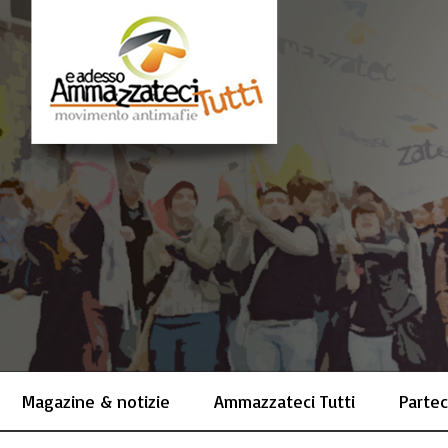
Magazine & notizie
Ammazzateci Tutti
Partec