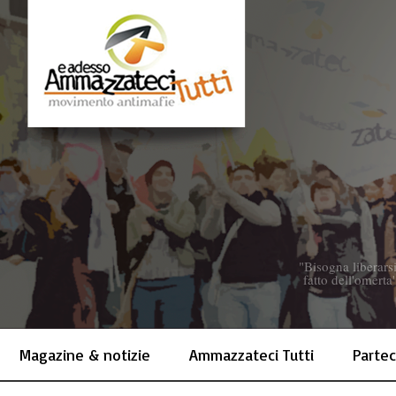
"Bisogna liberarsi
fatto dell'omerta
Magazine & notizie
Ammazzateci Tutti
Partec