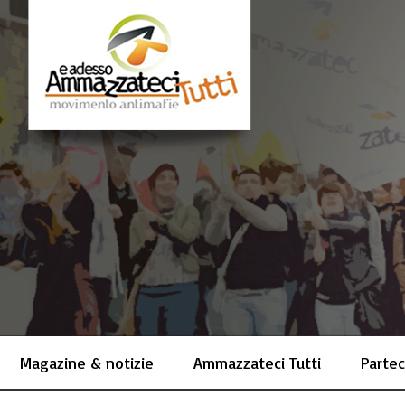
Magazine & notizie
Ammazzateci Tutti
Partec