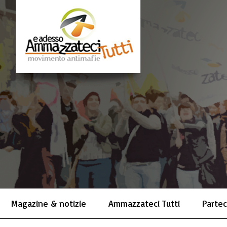
Magazine & notizie
Ammazzateci Tutti
Partec