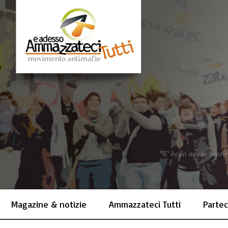
"E' bello anche morir
Magazine & notizie
Ammazzateci Tutti
Partec