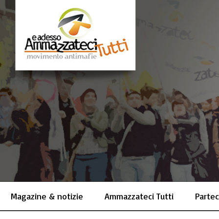
Magazine & notizie
Ammazzateci Tutti
Partec