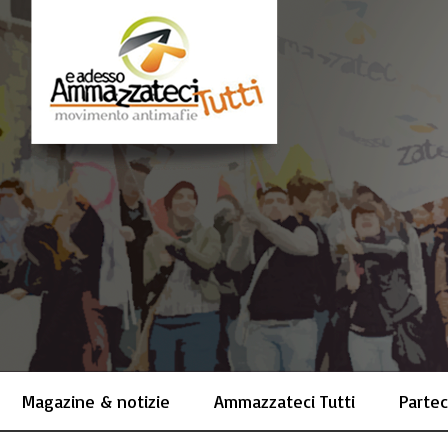
Magazine & notizie
Ammazzateci Tutti
Partec