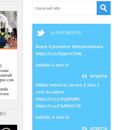
@
ANTIMAFIA
Avanti il prossimo! #MessinaDenaro
https://t.co/lbppmY7ZaN
twittato 4 anni fa
5
ovani
funerali
RITWITTA
ugno con
#Riina resterà in carcere. E altre 3
cordo
cose da sapere
ecora
https://t.co/Li61gKHyR0
https://t.co/F2vMWZc1fE
MO
twittato 9 anni fa
RITWITTA