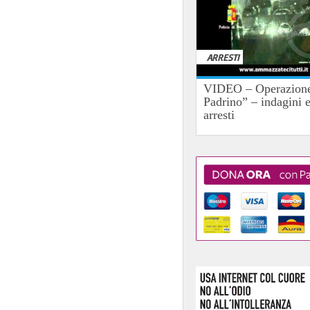
ARRESTI
VIDEO – Operazione
Padrino” – indagini 
arresti