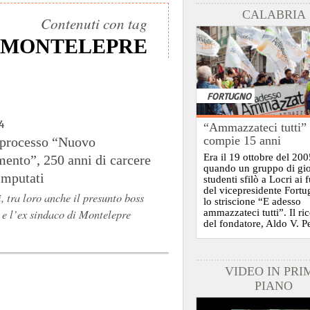
CALABRIA
Contenuti con tag
MONTELEPRE
FORTUGNO
4
“Ammazzateci tutti”
compie 15 anni
 processo “Nuovo
Era il 19 ottobre del 200
ento”, 250 anni di carcere
quando un gruppo di gi
imputati
studenti sfilò a Locri ai 
del vicepresidente Fort
i, tra loro anche il presunto boss
lo striscione “E adesso
 e l’ex sindaco di Montelepre
ammazzateci tutti”. Il ri
del fondatore, Aldo V. P
VIDEO IN PRI
PIANO