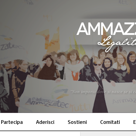
"Non importa dove si nasce se si co
Partecipa
Aderisci
Sostieni
Comitati
E