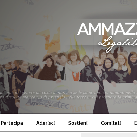
azione del genere mi costa molto, ma se le istituzioni continuano nella 
oro assoluta mancanza di prestigio nelle terre in cui prospera la crimina
Partecipa
Aderisci
Sostieni
Comitati
E