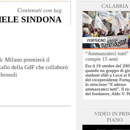
CALABRIA
Contenuti con tag
ELE SINDONA
FORTUGNO
“Ammazzateci tutti”
compie 15 anni
à: Milano premierà il
Era il 19 ottobre del 200
allo della GdF che collaborò
quando un gruppo di gi
brosoli
studenti sfilò a Locri ai 
del vicepresidente Fort
lo striscione “E adesso
ammazzateci tutti”. Il ri
del fondatore, Aldo V. P
VIDEO IN PRI
PIANO