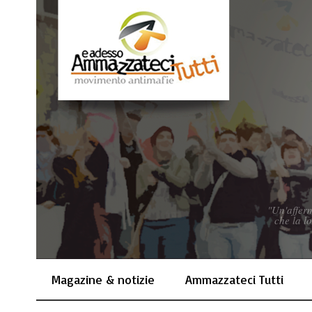
"Un'afferm
che la l
Magazine & notizie
Ammazzateci Tutti