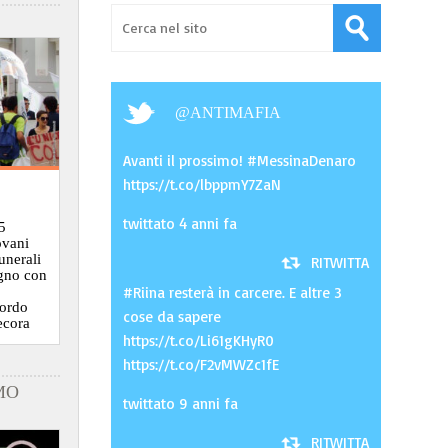
@
ANTIMAFIA
Avanti il prossimo! #MessinaDenaro
https://t.co/lbppmY7ZaN
twittato 4 anni fa
5
ovani
funerali
RITWITTA
ugno con
#Riina resterà in carcere. E altre 3
cordo
cose da sapere
ecora
https://t.co/Li61gKHyR0
https://t.co/F2vMWZc1fE
MO
twittato 9 anni fa
RITWITTA