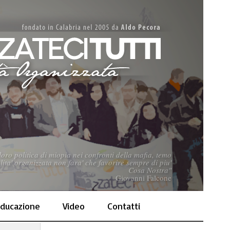
loro politica di miopia nei confronti della mafia, temo
lita' organizzata non fara' che favorire sempre di piu'
Cosa Nostra"
Giovanni Falcone
ducazione
Video
Contatti