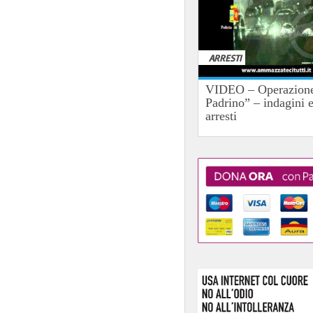
ARRESTI
VIDEO – Operazione
Padrino” – indagini 
arresti