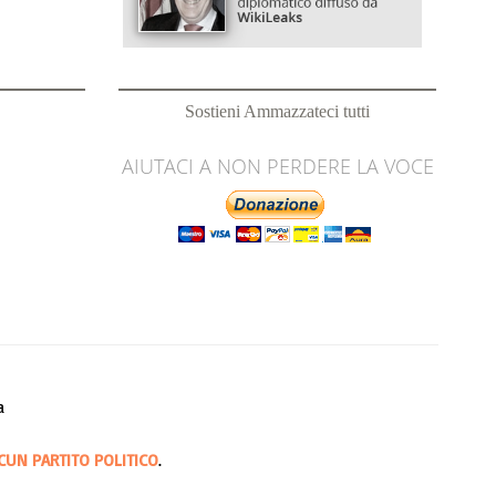
Sostieni Ammazzateci tutti
AIUTACI A NON PERDERE LA VOCE
a
CUN PARTITO POLITICO
.