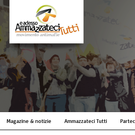
Magazine & notizie
Ammazzateci Tutti
Partec