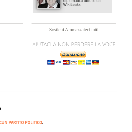
Sostieni Ammazzateci tutti
AIUTACI A NON PERDERE LA VOCE
a
CUN PARTITO POLITICO
.