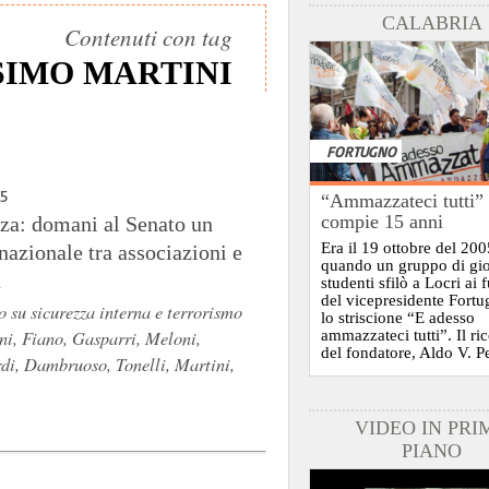
CALABRIA
Contenuti con tag
IMO MARTINI
FORTUGNO
15
“Ammazzateci tutti”
compie 15 anni
za: domani al Senato un
Era il 19 ottobre del 200
azionale tra associazioni e
quando un gruppo di gi
a
studenti sfilò a Locri ai 
del vicepresidente Fort
 su sicurezza interna e terrorismo
lo striscione “E adesso
ni, Fiano, Gasparri, Meloni,
ammazzateci tutti”. Il ri
del fondatore, Aldo V. P
di, Dambruoso, Tonelli, Martini,
VIDEO IN PRI
PIANO