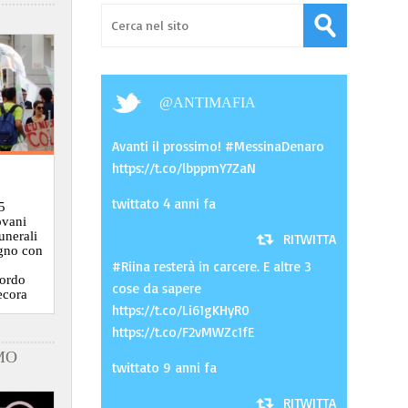
@
ANTIMAFIA
Avanti il prossimo! #MessinaDenaro
https://t.co/lbppmY7ZaN
twittato 4 anni fa
5
ovani
funerali
RITWITTA
ugno con
#Riina resterà in carcere. E altre 3
cordo
cose da sapere
ecora
https://t.co/Li61gKHyR0
https://t.co/F2vMWZc1fE
MO
twittato 9 anni fa
RITWITTA