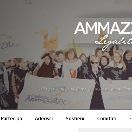
"Se la gioventu' le neghera' il consenso, anche l'o
Partecipa
Aderisci
Sostieni
Comitati
E