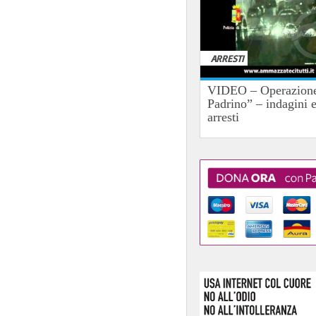
ARRESTI
VIDEO – Operazione
Padrino” – indagini 
arresti