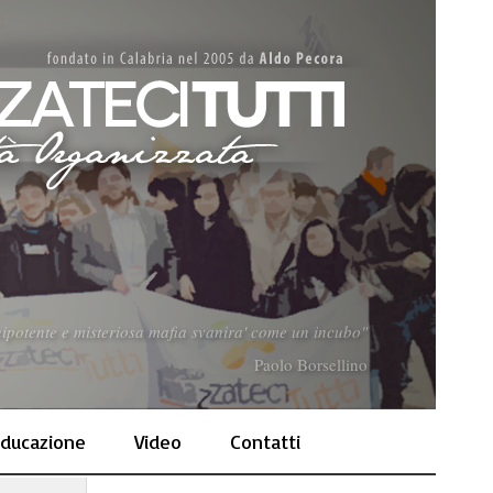
nnipotente e misteriosa mafia svanira' come un incubo"
Paolo Borsellino
ducazione
Video
Contatti