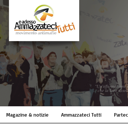
"Un'affermazione d
che la loro assol
Magazine & notizie
Ammazzateci Tutti
Partec