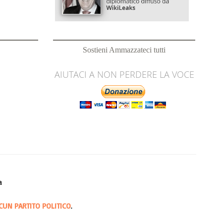
Sostieni Ammazzateci tutti
AIUTACI A NON PERDERE LA VOCE
a
CUN PARTITO POLITICO
.