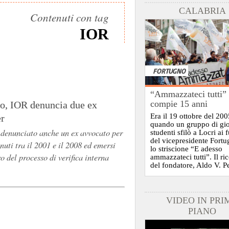
CALABRIA
Contenuti con tag
IOR
FORTUGNO
“Ammazzateci tutti”
compie 15 anni
o, IOR denuncia due ex
Era il 19 ottobre del 200
r
quando un gruppo di gi
 denunciato anche un ex avvocato per
studenti sfilò a Locri ai 
del vicepresidente Fort
enuti tra il 2001 e il 2008 ed emersi
lo striscione “E adesso
o del processo di verifica interna
ammazzateci tutti”. Il ri
del fondatore, Aldo V. P
VIDEO IN PRI
PIANO