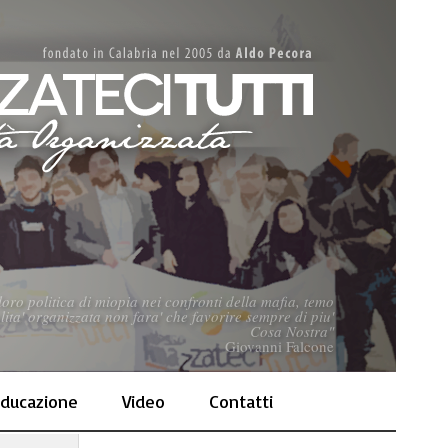
loro politica di miopia nei confronti della mafia, temo
lita' organizzata non fara' che favorire sempre di piu'
Cosa Nostra"
Giovanni Falcone
ducazione
Video
Contatti