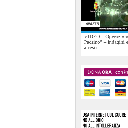
ARRESTI
VIDEO – Operazione
Padrino” – indagini 
arresti