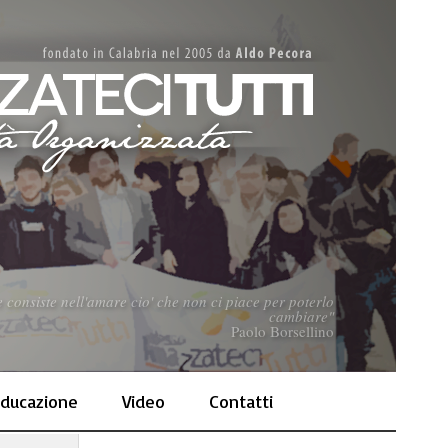
consiste nell'amare cio' che non ci piace per poterlo
cambiare"
Paolo Borsellino
ducazione
Video
Contatti