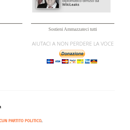
Sostieni Ammazzateci tutti
AIUTACI A NON PERDERE LA VOCE
a
CUN PARTITO POLITICO
.