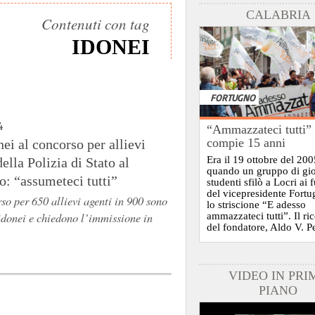
CALABRIA
Contenuti con tag
IDONEI
FORTUGNO
4
“Ammazzateci tutti”
compie 15 anni
nei al concorso per allievi
Era il 19 ottobre del 200
della Polizia di Stato al
quando un gruppo di gi
: “assumeteci tutti”
studenti sfilò a Locri ai 
del vicepresidente Fort
so per 650 allievi agenti in 900 sono
lo striscione “E adesso
 idonei e chiedono l’immissione in
ammazzateci tutti”. Il ri
del fondatore, Aldo V. P
VIDEO IN PRI
PIANO