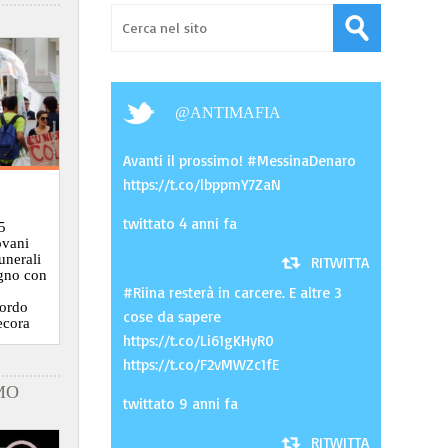
@
ANTIMAFIA
Avanti il prossimo! #MessinaDenaro
https://t.co/lbppmY7ZaN
twittato 4 anni fa
5
ovani
funerali
RITWITTA
ugno con
#Riina resterà in carcere. E altre 3
cordo
cose da sapere
ecora
https://t.co/Li61gKHyR0
https://t.co/F2vMWZc1fE
MO
twittato 9 anni fa
RITWITTA