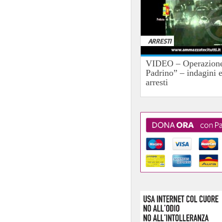
ARRESTI
VIDEO – Operazione
Padrino” – indagini 
arresti