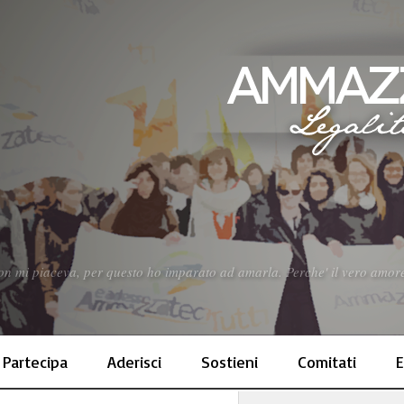
n mi piaceva, per questo ho imparato ad amarla. Perche' il vero amore 
Partecipa
Aderisci
Sostieni
Comitati
E