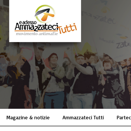
Magazine & notizie
Ammazzateci Tutti
Partec