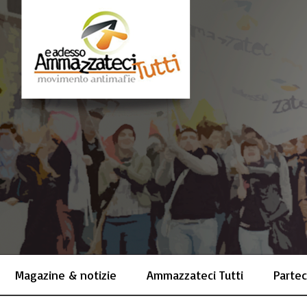
Magazine & notizie
Ammazzateci Tutti
Partec