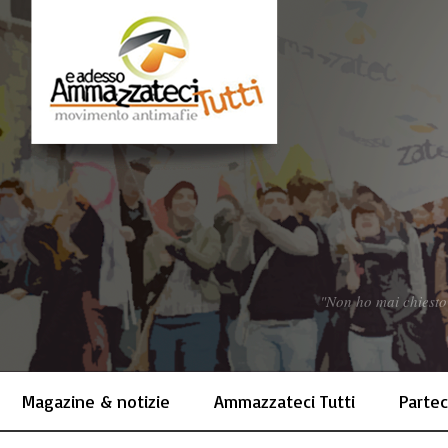
"Non ho mai chiesto
Magazine & notizie
Ammazzateci Tutti
Partec