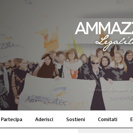
"Speriamo che cambi il ve
Partecipa
Aderisci
Sostieni
Comitati
E