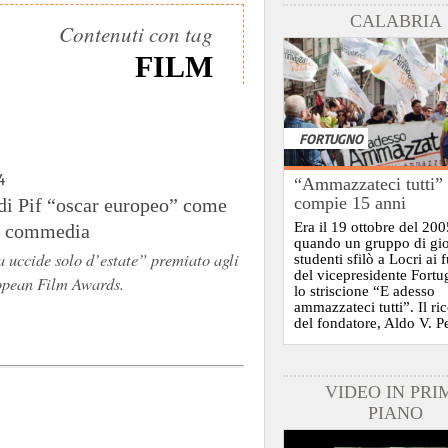
CALABRIA
Contenuti con tag
FILM
FORTUGNO
4
“Ammazzateci tutti”
compie 15 anni
 di Pif “oscar europeo” come
Era il 19 ottobre del 200
r commedia
quando un gruppo di gi
 uccide solo d’estate” premiato agli
studenti sfilò a Locri ai 
del vicepresidente Fort
opean Film Awards.
lo striscione “E adesso
ammazzateci tutti”. Il ri
del fondatore, Aldo V. P
VIDEO IN PRI
PIANO