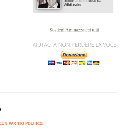
Sostieni Ammazzateci tutti
AIUTACI A NON PERDERE LA VOCE
a
CUN PARTITO POLITICO
.