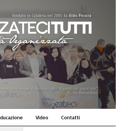
nto, che venga il libeccio, che si porti via quest'afa"
Paolo Borsellino
ducazione
Video
Contatti