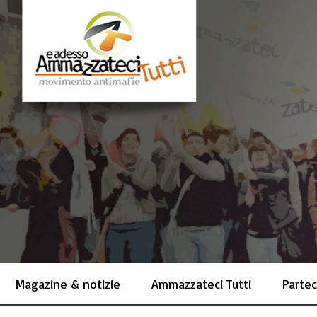
Magazine & notizie
Ammazzateci Tutti
Partec