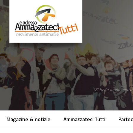
"E' bello anche morir
Magazine & notizie
Ammazzateci Tutti
Partec