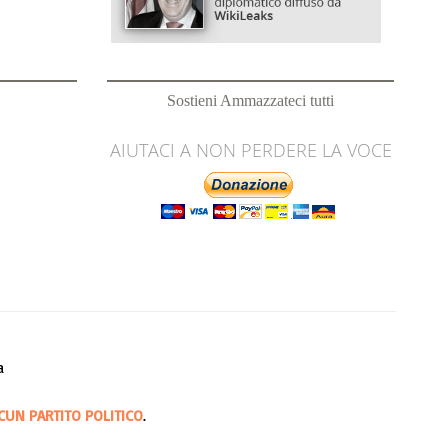
Sostieni Ammazzateci tutti
AIUTACI A NON PERDERE LA VOCE
a
CUN PARTITO POLITICO
.