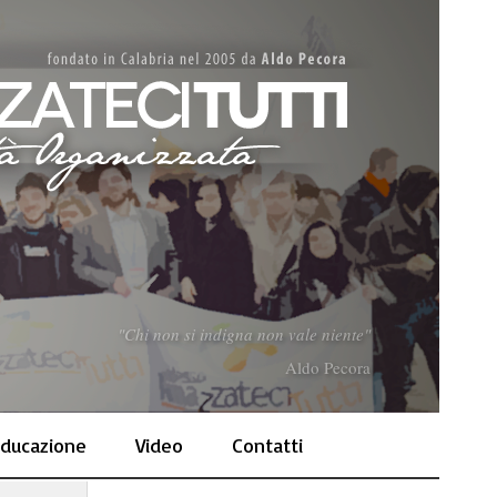
"Chi non si indigna non vale niente"
Aldo Pecora
ducazione
Video
Contatti