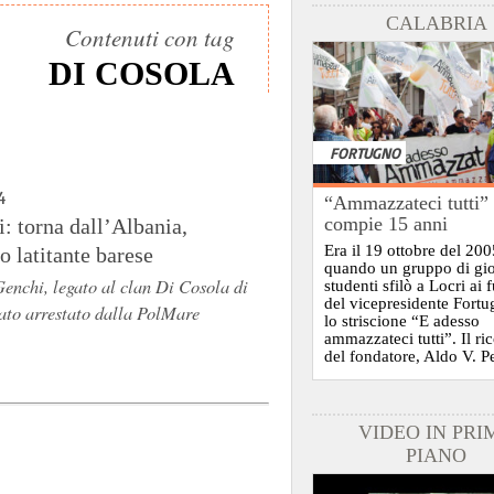
CALABRIA
Contenuti con tag
DI COSOLA
FORTUGNO
4
“Ammazzateci tutti”
compie 15 anni
i: torna dall’Albania,
Era il 19 ottobre del 200
to latitante barese
quando un gruppo di gi
enchi, legato al clan Di Cosola di
studenti sfilò a Locri ai 
del vicepresidente Fort
tato arrestato dalla PolMare
lo striscione “E adesso
ammazzateci tutti”. Il ri
del fondatore, Aldo V. P
VIDEO IN PRI
PIANO