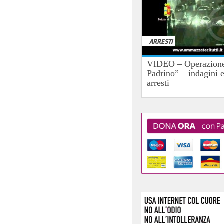
ARRESTI
VIDEO – Operazione
Padrino” – indagini 
arresti