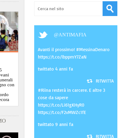
@
ANTIMAFIA
Avanti il prossimo! #MessinaDenaro
https://t.co/lbppmY7ZaN
twittato 4 anni fa
5
ovani
funerali
RITWITTA
ugno con
#Riina resterà in carcere. E altre 3
cordo
cose da sapere
ecora
https://t.co/Li61gKHyR0
https://t.co/F2vMWZc1fE
MO
twittato 9 anni fa
RITWITTA