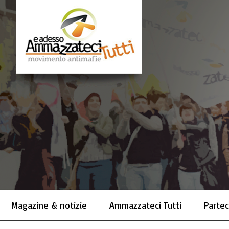
Magazine & notizie
Ammazzateci Tutti
Partec