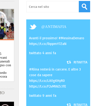
@
ANTIMAFIA
Avanti il prossimo! #MessinaDenaro
https://t.co/lbppmY7ZaN
twittato 4 anni fa
5
ovani
funerali
RITWITTA
ugno con
#Riina resterà in carcere. E altre 3
cordo
cose da sapere
ecora
https://t.co/Li61gKHyR0
https://t.co/F2vMWZc1fE
MO
twittato 9 anni fa
RITWITTA