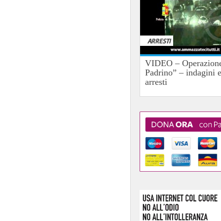
ARRESTI
VIDEO – Operazione
Padrino” – indagini 
arresti