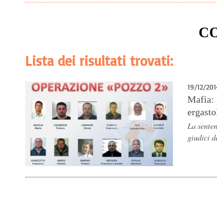
CO
Lista dei risultati trovati:
19/12/201
Mafia: 
ergasto
La senten
giudici d