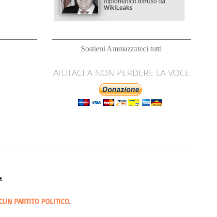
Sostieni Ammazzateci tutti
AIUTACI A NON PERDERE LA VOCE
a
CUN PARTITO POLITICO
.