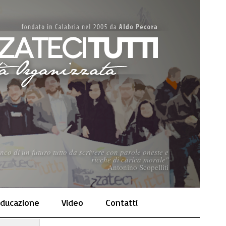
nco di un futuro tutto da scrivere con parole oneste e
ricche di carica morale"
Antonino Scopelliti
ducazione
Video
Contatti