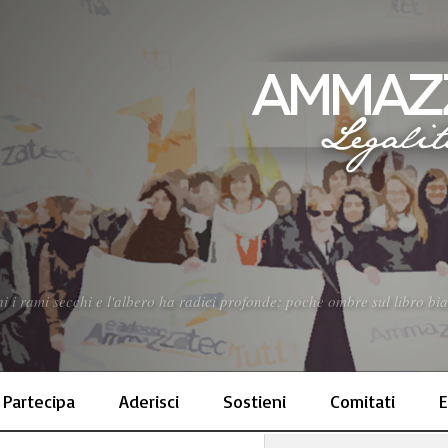
 i rami secchi e l'albero ha radici profonde: poche ombre sul libro bia
Partecipa
Aderisci
Sostieni
Comitati
E