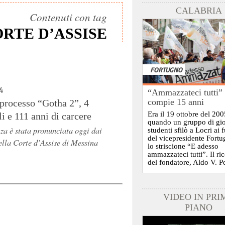
CALABRIA
Contenuti con tag
RTE D’ASSISE
FORTUGNO
4
“Ammazzateci tutti”
compie 15 anni
processo “Gotha 2”, 4
Era il 19 ottobre del 200
li e 111 anni di carcere
quando un gruppo di gi
za è stata pronunciata oggi dai
studenti sfilò a Locri ai 
del vicepresidente Fort
ella Corte d’Assise di Messina
lo striscione “E adesso
ammazzateci tutti”. Il ri
del fondatore, Aldo V. P
VIDEO IN PRI
PIANO