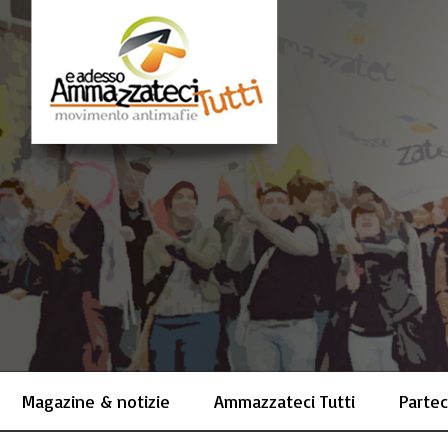
Magazine & notizie
Ammazzateci Tutti
Partec