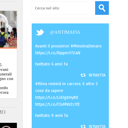
@
ANTIMAFIA
Avanti il prossimo! #MessinaDenaro
https://t.co/lbppmY7ZaN
twittato 4 anni fa
5
ovani
funerali
RITWITTA
ugno con
#Riina resterà in carcere. E altre 3
cordo
cose da sapere
ecora
https://t.co/Li61gKHyR0
https://t.co/F2vMWZc1fE
MO
twittato 9 anni fa
RITWITTA