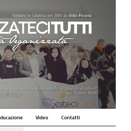
la tristezza delle foglie secche ai piedi degli alberi"
don Tonino Bello
ducazione
Video
Contatti