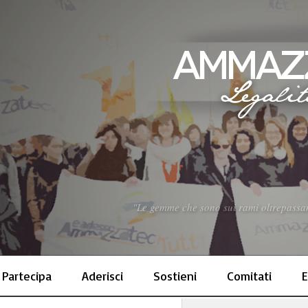
"Le gemme che sono sui rami oltrepassano 
Partecipa
Aderisci
Sostieni
Comitati
E