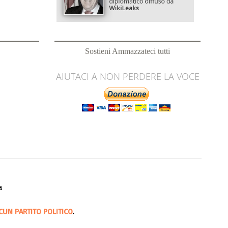
Sostieni Ammazzateci tutti
AIUTACI A NON PERDERE LA VOCE
a
CUN PARTITO POLITICO
.