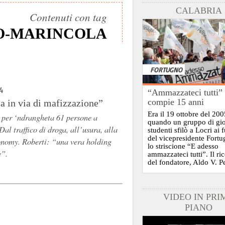
CALABRIA
Contenuti con tag
O-MARINCOLA
FORTUGNO
4
“Ammazzateci tutti”
compie 15 anni
 in via di mafizzazione”
Era il 19 ottobre del 200
 per ‘ndrangheta 61 persone a
quando un gruppo di gi
Dal traffico di droga, all’usura, alla
studenti sfilò a Locri ai 
del vicepresidente Fort
onomy. Roberti: “una vera holding
lo striscione “E adesso
e”.
ammazzateci tutti”. Il ri
del fondatore, Aldo V. P
VIDEO IN PRI
PIANO