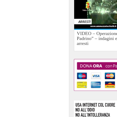
ARRESTI
VIDEO – Operazione
Padrino” – indagini 
arresti