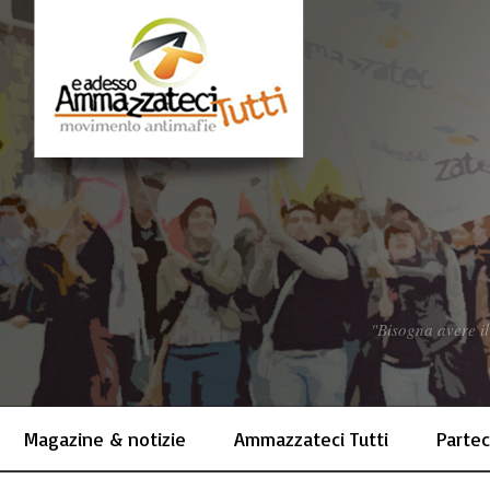
"Bisogna avere il
Magazine & notizie
Ammazzateci Tutti
Partec