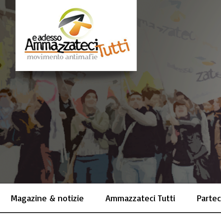
Magazine & notizie
Ammazzateci Tutti
Partec