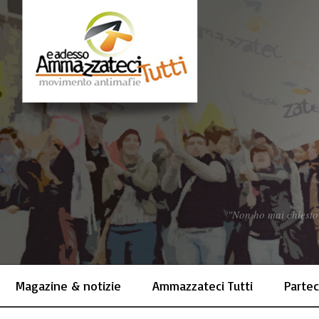
"Non ho mai chiesto
Magazine & notizie
Ammazzateci Tutti
Partec