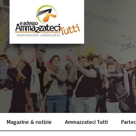
Magazine & notizie
Ammazzateci Tutti
Partec