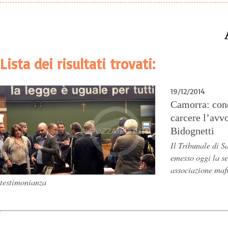
Lista dei risultati trovati:
19/12/2014
Camorra: cond
carcere l’avv
Bidognetti
Il Tribunale di 
emesso oggi la s
associazione maf
testimonianza