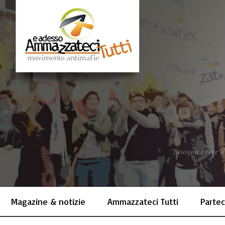
"Bisogna avere il
Magazine & notizie
Ammazzateci Tutti
Partec