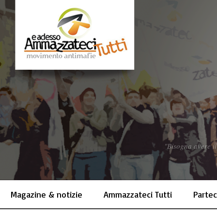
"Bisogna avere il
Magazine & notizie
Ammazzateci Tutti
Partec