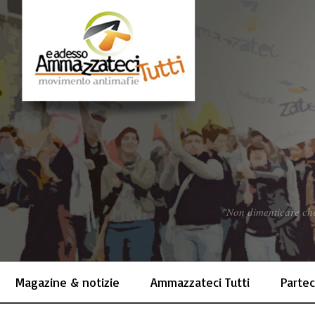
"Non dimenticare che 
Magazine & notizie
Ammazzateci Tutti
Partec