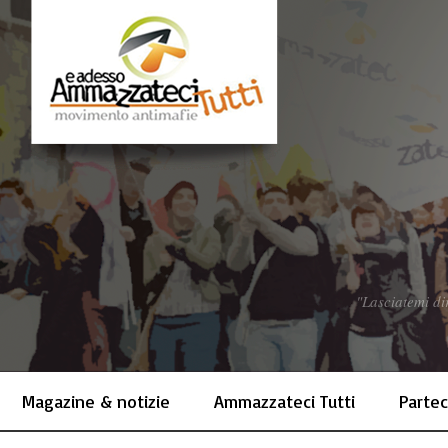
"Lasciatemi dir
Magazine & notizie
Ammazzateci Tutti
Partec