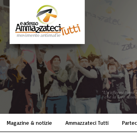
"Un'affermazione d
che la loro assol
Magazine & notizie
Ammazzateci Tutti
Partec