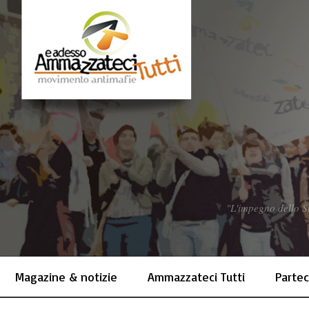
"L'impegno dello St
Magazine & notizie
Ammazzateci Tutti
Partec