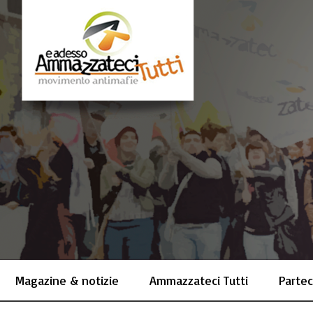
Magazine & notizie
Ammazzateci Tutti
Partec