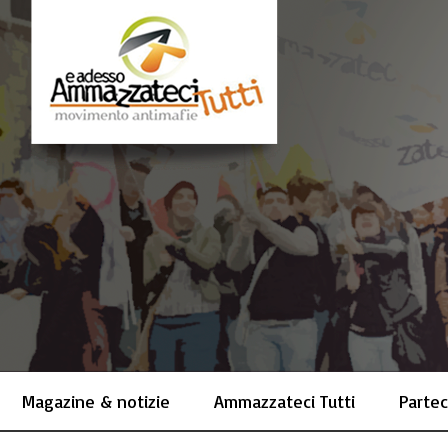
Magazine & notizie
Ammazzateci Tutti
Partec