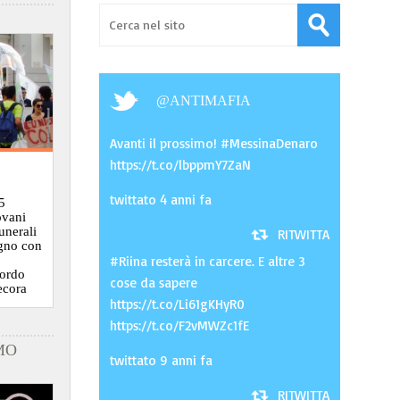
@
ANTIMAFIA
Avanti il prossimo! #MessinaDenaro
https://t.co/lbppmY7ZaN
twittato 4 anni fa
5
ovani
funerali
RITWITTA
ugno con
#Riina resterà in carcere. E altre 3
cordo
cose da sapere
ecora
https://t.co/Li61gKHyR0
https://t.co/F2vMWZc1fE
MO
twittato 9 anni fa
RITWITTA