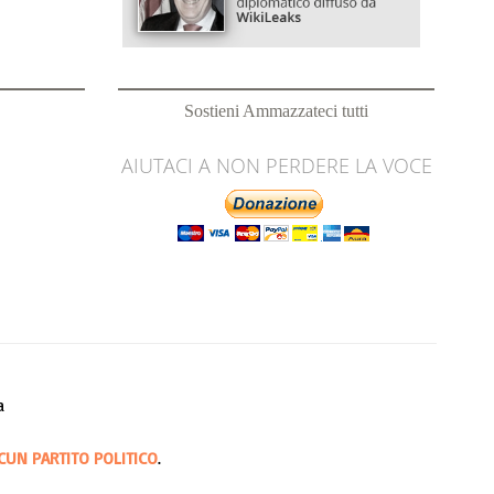
Sostieni Ammazzateci tutti
AIUTACI A NON PERDERE LA VOCE
a
CUN PARTITO POLITICO
.