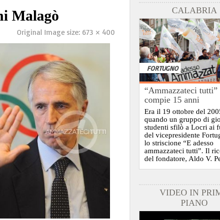
CALABRIA
nni Malagò
Original Image size:
673 × 400
FORTUGNO
“Ammazzateci tutti”
compie 15 anni
Era il 19 ottobre del 200
quando un gruppo di gi
studenti sfilò a Locri ai 
del vicepresidente Fort
lo striscione “E adesso
ammazzateci tutti”. Il ri
del fondatore, Aldo V. P
VIDEO IN PRI
PIANO