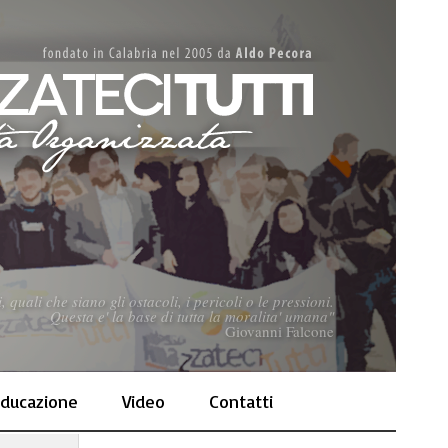
uali che siano gli ostacoli, i pericoli o le pressioni.
Questa e' la base di tutta la moralita' umana"
Giovanni Falcone
ducazione
Video
Contatti