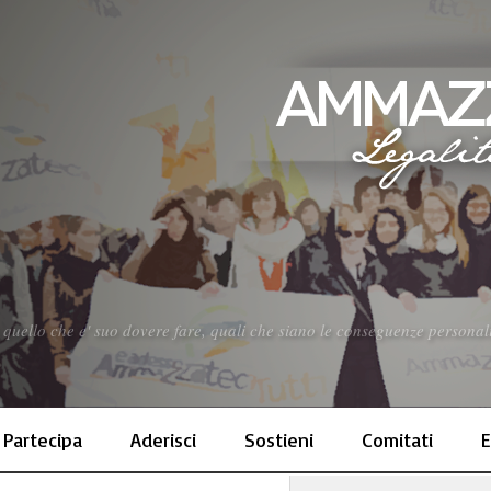
uello che e' suo dovere fare, quali che siano le conseguenze personali, q
Partecipa
Aderisci
Sostieni
Comitati
E