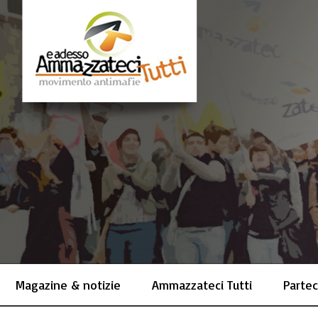
Magazine & notizie
Ammazzateci Tutti
Partec