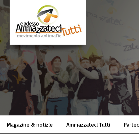
Magazine & notizie
Ammazzateci Tutti
Partec