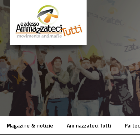
Magazine & notizie
Ammazzateci Tutti
Partec