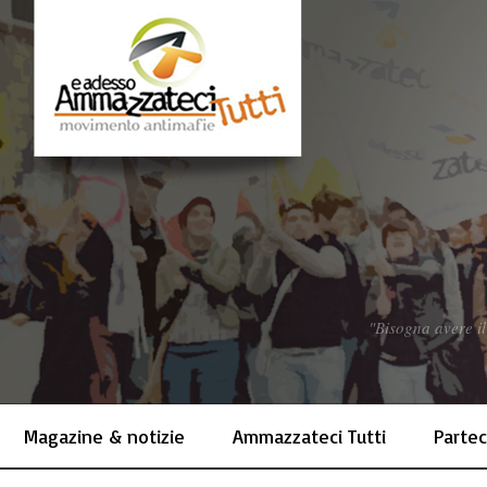
"Bisogna avere il
Magazine & notizie
Ammazzateci Tutti
Partec