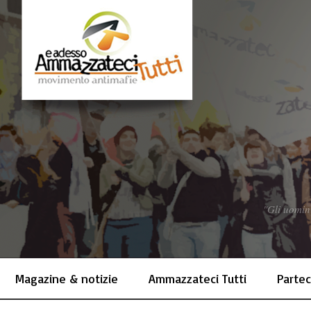
"Gli uomin
Magazine & notizie
Ammazzateci Tutti
Partec